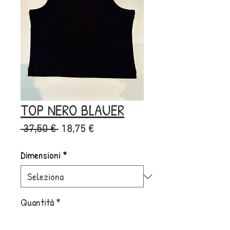
TOP NERO BLAUER
Prezzo
Prezzo
 37,50 € 
18,75 €
regolare
scontato
Dimensioni
*
Quantità
*