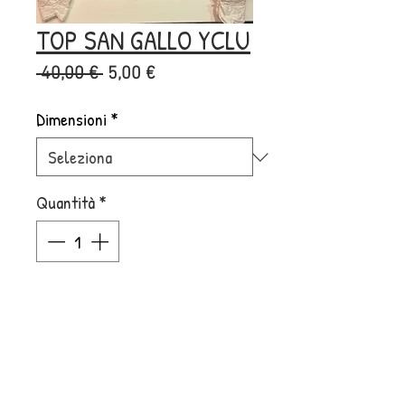
TOP SAN GALLO YCLU
Prezzo
Prezzo
 40,00 € 
5,00 €
regolare
scontato
Dimensioni
*
Quantità
*
Aggiungi al carrello
Acquista ora