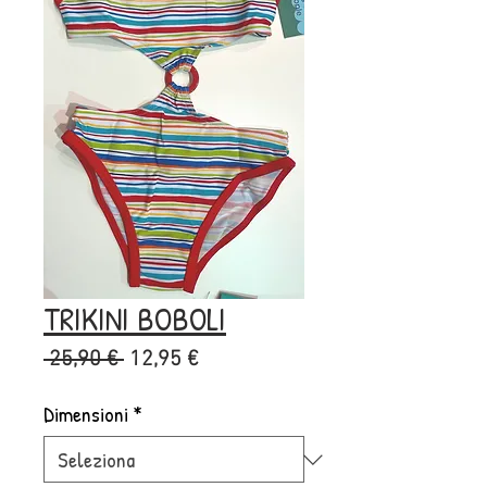
TRIKINI BOBOLI
Prezzo
Prezzo
 25,90 € 
12,95 €
regolare
scontato
Dimensioni
*