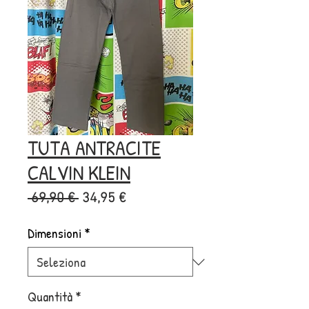
TUTA ANTRACITE
CALVIN KLEIN
Prezzo
Prezzo
 69,90 € 
34,95 €
regolare
scontato
Dimensioni
*
Quantità
*