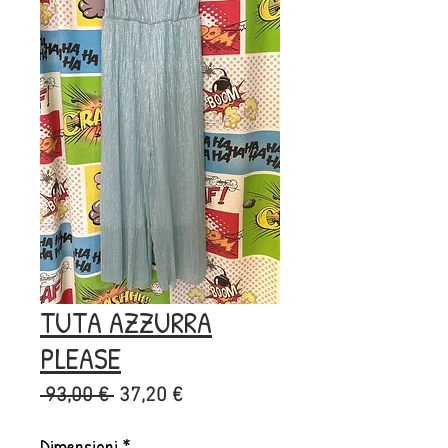
TUTA AZZURRA
PLEASE
Prezzo
Prezzo
 93,00 € 
37,20 €
regolare
scontato
Dimensioni
*