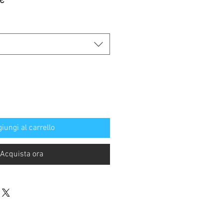
Prezzo
€
re
scontato
iungi al carrello
Acquista ora