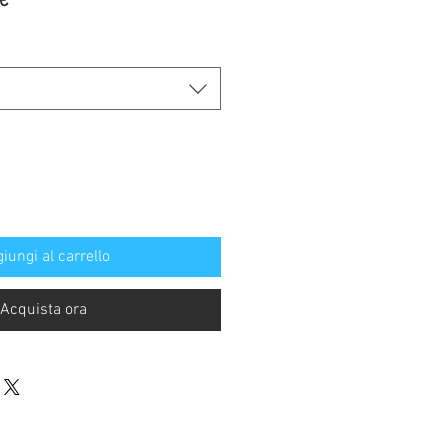
Prezzo
€
re
scontato
iungi al carrello
Acquista ora