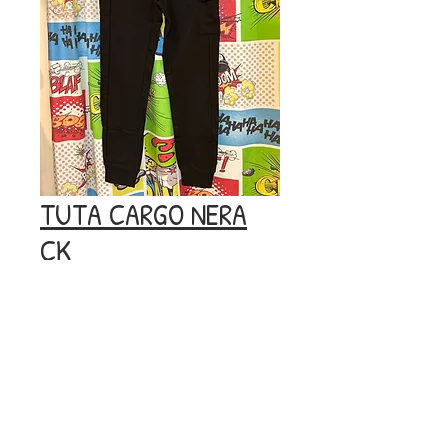
TUTA CARGO NERA
CK
Prezzo
Prezzo
 59,90 € 
10,00 €
regolare
scontato
Esaurito