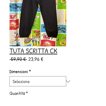
TUTA SCRITTA CK
Prezzo
Prezzo
 59,90 € 
23,96 €
regolare
scontato
Dimensioni
*
Quantità
*